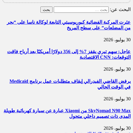
البحث عن:
عثرت المركبة الفضائية كيوريوسيتي التابعة لوكالة ناسا على “بحر
من المضلعات” على سطح المريخ
30 يوليو، 2026
عاجل: سهم تيري يقفز 7% إلى 356 دولارًا أمريكيًا بعد أرباح فاقت
التوقعات: CNN الاقتصادية
30 يوليو، 2026
يرفض القاضي الفيدرالي إيقاف متطلبات عمل برنامج Medicaid
في الوقت الحالي
30 يوليو، 2026
SkyNomad N90 Max من Xiaomi عبارة عن سيارة كهربائية طويلة
المدى ذات تصميم داخلي متحول
30 يوليو، 2026