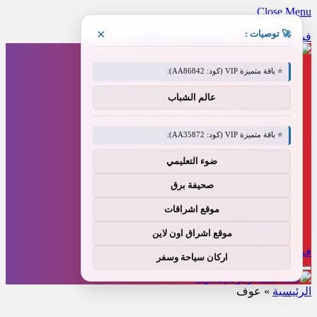
Close Menu
×
🚀 توصيات :
فيسبوك
X (Twitter)
الانستغرام
Threads
⭐ باقة متميزة VIP (كود: AA86842):
أخبار العالم
رياضة
عالم الشباب
مال و أعمال
فن وإعلام
تقنية
⭐ باقة متميزة VIP (كود: AA35872):
عاجل
منوعات
ضوء التعليمي
طب وصحة
سياسة
صحيفة برق
فيديو
العالم
موقع اشراقات
سياحة و سفر
BUSINESS
موقع اشراق اون لاين
فيسبوك
X (Twitter)
الانستغرام
اركان سياحة وسفر
الرئيسية
»
عوف