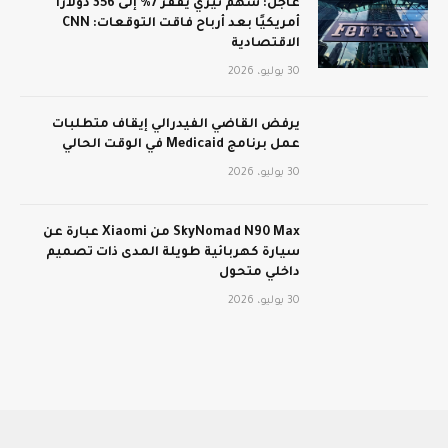
عاجل: سهم تيري يقفز 7% إلى 356 دولارًا
أمريكيًا بعد أرباح فاقت التوقعات: CNN
الاقتصادية
30 يوليو، 2026
يرفض القاضي الفيدرالي إيقاف متطلبات
عمل برنامج Medicaid في الوقت الحالي
30 يوليو، 2026
SkyNomad N90 Max من Xiaomi عبارة عن
سيارة كهربائية طويلة المدى ذات تصميم
داخلي متحول
30 يوليو، 2026