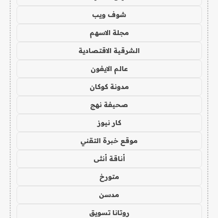
شوف ويب
مجلة الاسهم
الشرقية الاقتصادية
عالم الايفون
مدونة كوكان
صحيفة نهج
كار نيوز
موقع خبرة التقني
أناقة أنثى
متورخ
مدسن
روتانا تسويق