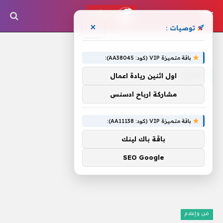
×
توصيات :
الرئيسية
»
كاميلا
باقة متميزة VIP (كود: AA38045):
كاميلا
اول اثنين ريادة اعمال
مشاركة ارباح ادسنس
باقة متميزة VIP (كود: AA11138):
باقة باك لينك
SEO Google
فن وإعلام