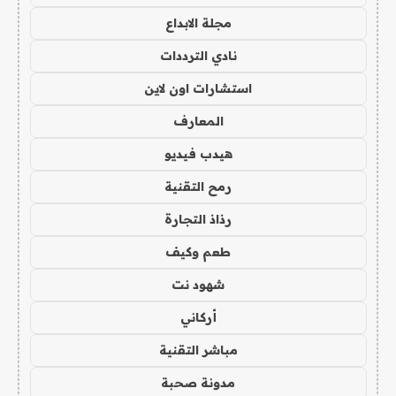
مجلة الابداع
نادي الترددات
استشارات اون لاين
المعارف
هيدب فيديو
رمح التقنية
رذاذ التجارة
طعم وكيف
شهود نت
أركاني
مباشر التقنية
مدونة صحبة