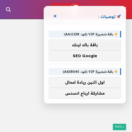
×
توصيات :
الرئيسية
»
كريمونيزي
باقة متميزة VIP (كود: AA11138):
كريمونيزي
باقة باك لينك
SEO Google
باقة متميزة VIP (كود: AA38045):
اول اثنين ريادة اعمال
مشاركة ارباح ادسنس
رياضة