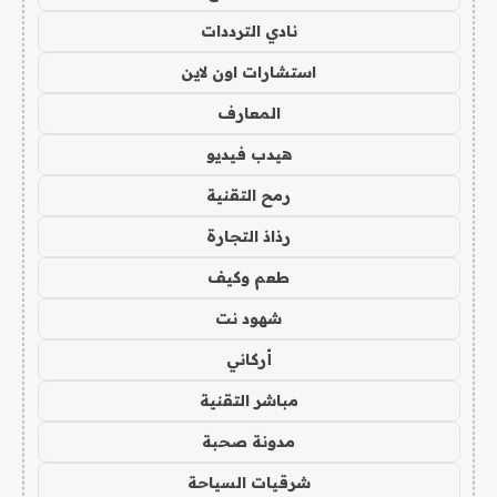
نادي الترددات
استشارات اون لاين
المعارف
هيدب فيديو
رمح التقنية
رذاذ التجارة
طعم وكيف
شهود نت
أركاني
مباشر التقنية
مدونة صحبة
شرقيات السياحة