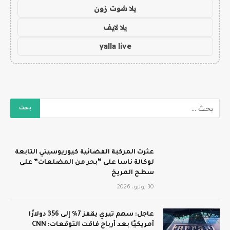
يلا شوت زون
يلا لايف
yalla live
عثرت المركبة الفضائية كيوريوسيتي التابعة
لوكالة ناسا على “بحر من المضلعات” على
سطح المريخ
30 يوليو، 2026
عاجل: سهم تيري يقفز 7% إلى 356 دولارًا
أمريكيًا بعد أرباح فاقت التوقعات: CNN