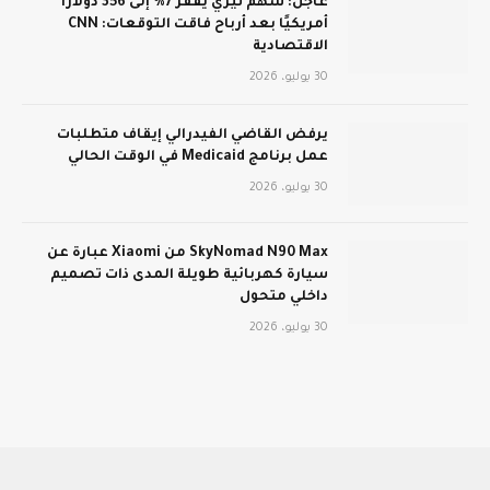
عاجل: سهم تيري يقفز 7% إلى 356 دولارًا
أمريكيًا بعد أرباح فاقت التوقعات: CNN
الاقتصادية
30 يوليو، 2026
يرفض القاضي الفيدرالي إيقاف متطلبات
عمل برنامج Medicaid في الوقت الحالي
30 يوليو، 2026
SkyNomad N90 Max من Xiaomi عبارة عن
سيارة كهربائية طويلة المدى ذات تصميم
داخلي متحول
30 يوليو، 2026