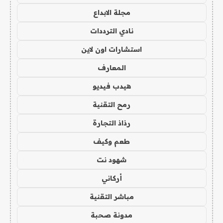
مجلة الابداع
نادي الترددات
استشارات اون لاين
المعارف
هيدب فيديو
رمح التقنية
رذاذ التجارة
طعم وكيف
شهود نت
أركاني
مباشر التقنية
مدونة صحبة