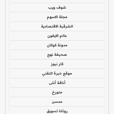
شوف ويب
مجلة الاسهم
الشرقية الاقتصادية
عالم الايفون
مدونة كوكان
صحيفة نهج
كار نيوز
موقع خبرة التقني
أناقة أنثى
متورخ
مدسن
روتانا تسويق