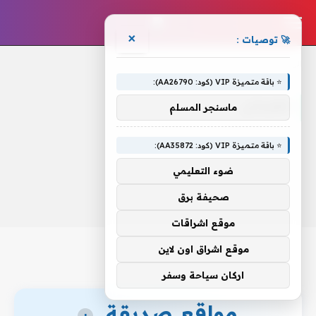
×
🚀 توصيات :
الرئيسية
»
كهربائي
⭐ باقة متميزة VIP (كود: AA26790):
كهربائي
ماسنجر المسلم
⭐ باقة متميزة VIP (كود: AA35872):
ضوء التعليمي
صحيفة برق
موقع اشراقات
موقع اشراق اون لاين
اركان سياحة وسفر
مواقع صديقة