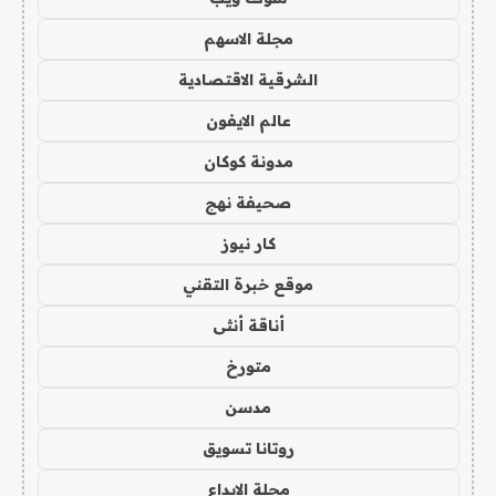
مجلة الاسهم
الشرقية الاقتصادية
عالم الايفون
مدونة كوكان
صحيفة نهج
كار نيوز
موقع خبرة التقني
أناقة أنثى
متورخ
مدسن
روتانا تسويق
مجلة الابداع