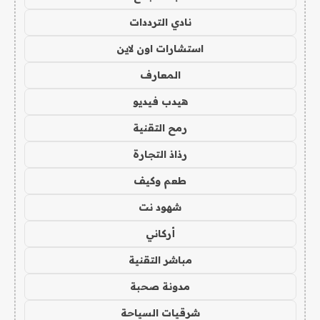
نادي الترددات
استشارات اون لاين
المعارف
هيدب فيديو
رمح التقنية
رذاذ التجارة
طعم وكيف
شهود نت
أركاني
مباشر التقنية
مدونة صحبة
شرقيات السياحة