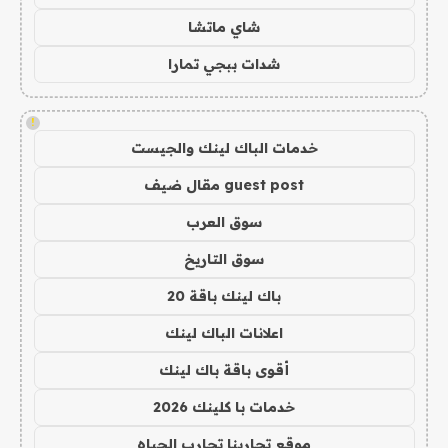
شاي ماتشا
شدات ببجي تمارا
!
خدمات الباك لينك والجيست
guest post مقال ضيف
سوق العرب
سوق التاريخ
باك لينك باقة 20
اعلانات الباك لينك
أقوى باقة باك لينك
خدمات با كلينك 2026
موقع تجاربنا تجارب الحياه