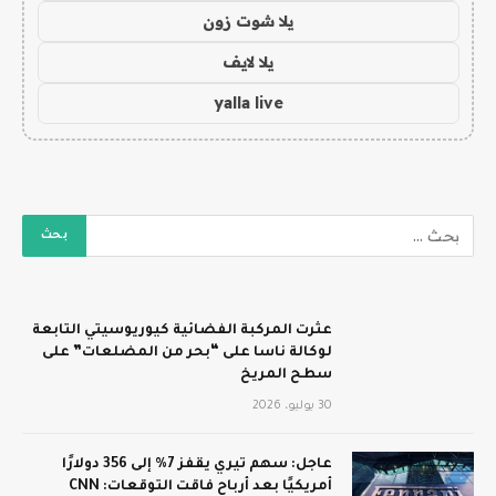
يلا شوت زون
يلا لايف
yalla live
عثرت المركبة الفضائية كيوريوسيتي التابعة
لوكالة ناسا على “بحر من المضلعات” على
سطح المريخ
30 يوليو، 2026
عاجل: سهم تيري يقفز 7% إلى 356 دولارًا
أمريكيًا بعد أرباح فاقت التوقعات: CNN