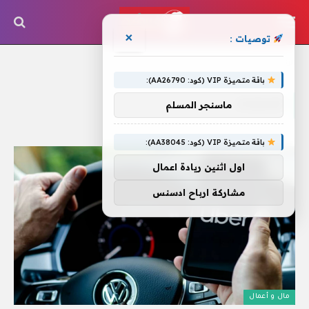
×
توصيات :
الرئيسية
»
للاعتداء
باقة متميزة VIP (كود: AA26790):
للاعتداء
ماسنجر المسلم
باقة متميزة VIP (كود: AA38045):
اول اثنين ريادة اعمال
مشاركة ارباح ادسنس
مال و أعمال