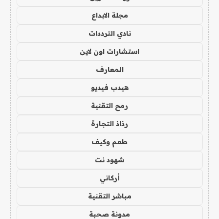
مجلة الابداع
نادي الترددات
استشارات اون لاين
المعارف
هيدب فيديو
رمح التقنية
رذاذ التجارة
طعم وكيف
شهود نت
أركاني
مباشر التقنية
مدونة صحبة