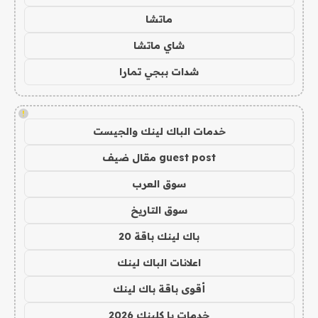
ماتشا
شاي ماتشا
شدات ببجي تمارا
!
خدمات الباك لينك والجيست
guest post مقال ضيف
سوق العرب
سوق التاريخ
باك لينك باقة 20
اعلانات الباك لينك
أقوى باقة باك لينك
خدمات با كلينك 2026