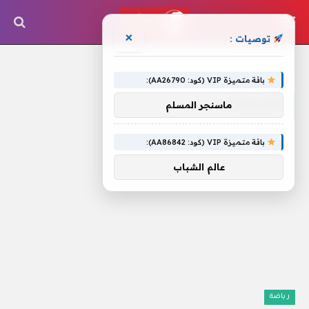
×
توصيات :
الرئيسية
»
للتدريبات
باقة متميزة VIP (كود: AA26790):
للتدريبات
ماسنجر المسلم
باقة متميزة VIP (كود: AA86842):
عالم الشباب
رياضة