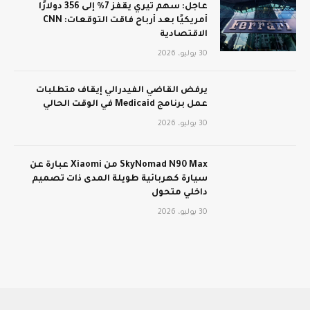
عاجل: سهم تيري يقفز 7% إلى 356 دولارًا
أمريكيًا بعد أرباح فاقت التوقعات: CNN
الاقتصادية
30 يوليو، 2026
يرفض القاضي الفيدرالي إيقاف متطلبات
عمل برنامج Medicaid في الوقت الحالي
30 يوليو، 2026
SkyNomad N90 Max من Xiaomi عبارة عن
سيارة كهربائية طويلة المدى ذات تصميم
داخلي متحول
30 يوليو، 2026