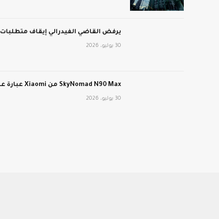
يرفض القاضي الفيدرالي إيقاف متطلبات عمل برنامج edicaid
30 يوليو، 2026
SkyNomad N90 Max من Xiaomi عبارة عن سيارة كهربائية طويلة المدى ذات تصميم داخلي متحول
30 يوليو، 2026