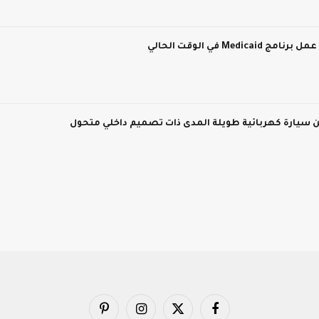
M في الوقت الحالي
فيسبوك
X
الانستغرام
بينتيريست