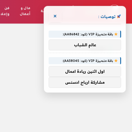
أخبار
مال و
فن
رياضة
العالم
أعمال
وإعلا
×
توصيات :
الرئيسية
»
متجرك
باقة متميزة VIP (كود: AA86842):
عالم الشباب
متجرك
باقة متميزة VIP (كود: AA38045):
اول اثنين ريادة اعمال
مشاركة ارباح ادسنس