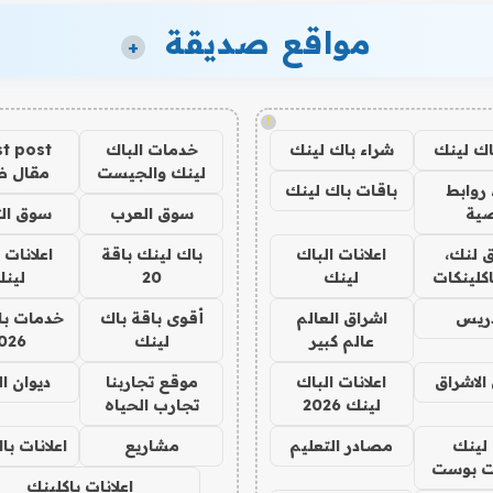
مواقع صديقة
+
!
اك لينك
شراء باك لينك
خدمات الباك
t post
لينك والجيست
مقال 
روابط
باقات باك لينك
ية
سوق العرب
سوق الت
 لنك،
اعلانات الباك
باك لينك باقة
اعلانات 
كلينكات
لينك
20
لين
دريس
اشراق العالم
أقوى باقة باك
خدمات با
عالم كبير
لينك
026
الاشراق
اعلانات الباك
موقع تجاربنا
ديوان ا
لينك 2026
تجارب الحياه
لينك
مصادر التعليم
مشاريع
اعلانات ب
 بوست
اعلانات باكلينك