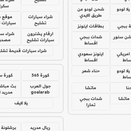
سكرا
ا لودو
شحن لودو عن
طريق الايدي
شراء سيارات
موقع ش
تشليح
سيارات 
 ببجي
بطاقات ايتونز
ارقام يشترون
شراء سي
شن ستور
شدات ببجي
سيارات تشليح
مصدو
اقساط
شراء سيارات قديمة تشلي
 امريكي
ايتونز سعودي
ساط
اقساط
ا لودو
حناء شعر
كورة 365
كورة س
ساط
جول العرب
بث مباشر
نا
ماتشا
goalarab
مدريد ا
ماتشا
شدات ببجي
يلا لايف
تمارا
ريال مدريد
برشلونة 