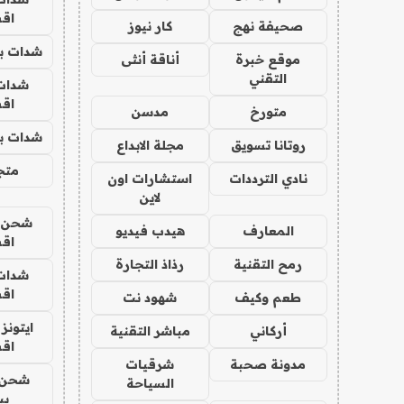
اق
صحيفة نهج
كار نيوز
شدات بب
موقع خبرة
أناقة أنثى
التقني
شدات
اق
متورخ
مدسن
شدات بب
روتانا تسويق
مجلة الابداع
متجر 
نادي الترددات
استشارات اون
لاين
شحن يل
المعارف
هيدب فيديو
اق
رمح التقنية
رذاذ التجارة
شدات
اق
طعم وكيف
شهود نت
ايتونز
أركاني
مباشر التقنية
اق
مدونة صحبة
شرقيات
شحن 
السياحة
بب