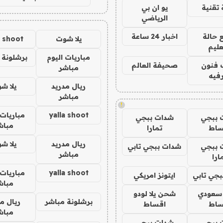
تقنية
يو ان بي
الرياضي
 حالة
اخبار 24 ساعة
يلا شوت
a shoot
عليم
مباريات اليوم
برشلونة 
 فنون
صحيفة العالم
مباشر
فيه
ريال مدريد
يلا ش
مباشر
!
yalla shoot
مباريات 
 ببجي
شدات ببجي
مباش
ساط
تمارا
ريال مدريد
يلا ش
 ببجي
شدات ببجي تابي
مباشر
ارا
yalla shoot
مباريات 
جي تابي
ايتونز امريكي
مباش
 سعودي
شحن يلا لودو
برشلونة مباشر
ريال م
ساط
اقساط
مباش
 ببجي
شدات ببجي