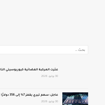
عثرت المركبة الفضائية كيوريوسيتي الت
30 يوليو، 2026
عاجل: سهم تيري يقفز 7% إلى 356 دولارًا أمريكيًا بعد أرباح فاقت التوقعات: CNN الاقتصادية
30 يوليو، 2026