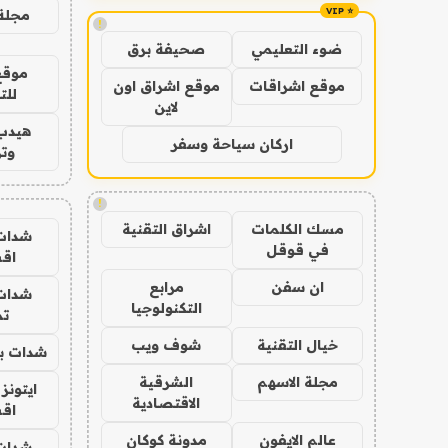
مجلة 
!
ضوء التعليمي
صحيفة برق
موقع
موقع اشراقات
موقع اشراق اون
للت
لاين
هيدب
اركان سياحة وسفر
وتر
!
مسك الكلمات
اشراق التقنية
شدات
في قوقل
اق
ان سفن
مرابع
شدات
التكنولوجيا
تم
خيال التقنية
شوف ويب
شدات بب
مجلة الاسهم
الشرقية
ايتونز
الاقتصادية
اق
عالم الايفون
مدونة كوكان
شدات