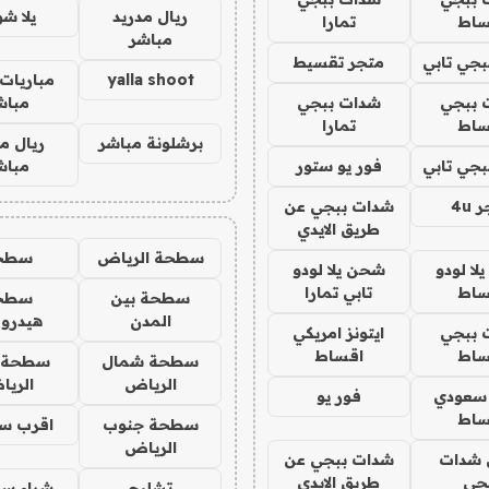
ريال مدريد
يلا ش
ساط
تمارا
مباشر
جي تابي
متجر تقسيط
yalla shoot
مباريات 
 ببجي
شدات ببجي
مباش
ساط
تمارا
برشلونة مباشر
ريال م
جي تابي
فور يو ستور
مباش
4u
شدات ببجي عن
طريق الايدي
سطحة الرياض
سطح
ا لودو
شحن يلا لودو
ساط
تابي تمارا
سطحة بين
سطح
المدن
هيدرو
 ببجي
ايتونز امريكي
ساط
اقساط
سطحة شمال
سطحة 
الرياض
الري
 سعودي
فور يو
ساط
سطحة جنوب
اقرب س
الرياض
شدات
شدات ببجي عن
جي
طريق الايدي
تشليح
شراء سي