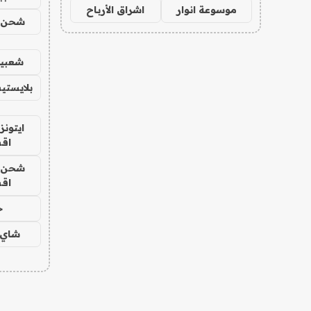
موسوعة انوار
اشراق الأرباح
شحن يل
شعبية
بلايستي
ايتونز
اق
شحن يل
اق
ح
شاي 