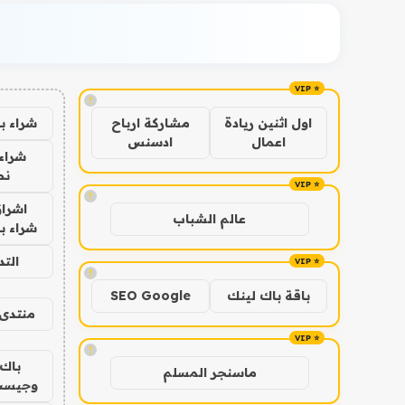
!
شراء ب
اول اثنين ريادة
مشاركة ارباح
اعمال
ادسنس
شراء 
نص
!
اشراق
عالم الشباب
شراء با
الت
!
باقة باك لينك
SEO Google
منتدى 
!
باك 
ماسنجر المسلم
وجيست