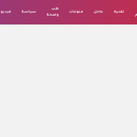
طب
تقنية
عاجل
منوعات
سياسة
فيديو
م
وصحة