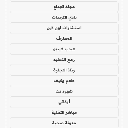
مجلة الابداع
نادي الترددات
استشارات اون لاين
المعارف
هيدب فيديو
رمح التقنية
رذاذ التجارة
طعم وكيف
شهود نت
أركاني
مباشر التقنية
مدونة صحبة