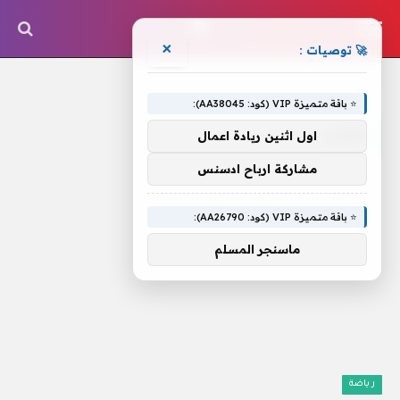
×
🚀 توصيات :
الرئيسية
»
معنى
⭐ باقة متميزة VIP (كود: AA38045):
معنى
اول اثنين ريادة اعمال
مشاركة ارباح ادسنس
⭐ باقة متميزة VIP (كود: AA26790):
ماسنجر المسلم
رياضة