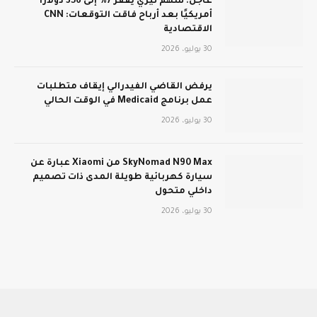
عاجل: سهم تيري يقفز 7% إلى 356 دولارًا
أمريكيًا بعد أرباح فاقت التوقعات: CNN
الاقتصادية
30 يوليو، 2026
يرفض القاضي الفيدرالي إيقاف متطلبات
عمل برنامج Medicaid في الوقت الحالي
30 يوليو، 2026
SkyNomad N90 Max من Xiaomi عبارة عن
سيارة كهربائية طويلة المدى ذات تصميم
داخلي متحول
30 يوليو، 2026