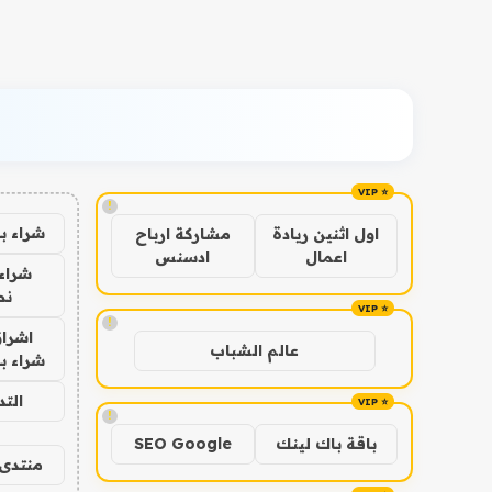
!
شراء ب
اول اثنين ريادة
مشاركة ارباح
اعمال
ادسنس
شراء 
نص
!
اشراق
عالم الشباب
شراء با
الت
!
باقة باك لينك
SEO Google
منتدى 