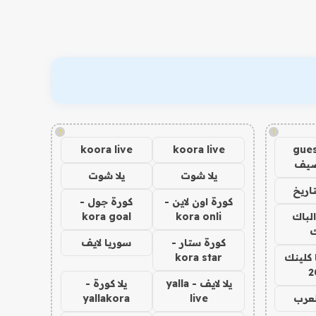
!
!
koora live
koora live
gues
ضيف
يلا شوت
يلا شوت
اريخ
كورة اون لاين -
كورة جول -
الباك
kora onli
kora goal
ك
كورة ستار -
سوريا لايف
 كلينك
kora star
2
يلا لايف - yalla
يلا كورة -
لعرب
live
yallakora