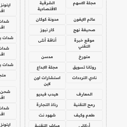
مجلة الاسهم
الشرقية
ايتونز
الاقتصادية
اق
عالم الايفون
مدونة كوكان
شدات
اق
صحيفة نهج
كار نيوز
شدات بب
موقع خبرة
أناقة أنثى
التقني
شدات
اق
متورخ
مدسن
شدات بب
روتانا تسويق
مجلة الابداع
متجر 
نادي الترددات
استشارات اون
لاين
شحن يل
المعارف
هيدب فيديو
اق
رمح التقنية
رذاذ التجارة
شدات
اق
طعم وكيف
شهود نت
ايتونز
أركاني
مباشر التقنية