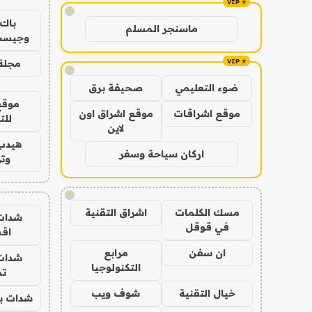
!
باك 
ماسنجر المسلم
وجيست
مجلة 
!
ضوء التعليمي
صحيفة برق
موقع
موقع اشراقات
موقع اشراق اون
للت
لاين
هيدب
اركان سياحة وسفر
وتر
!
مسك الكلمات
اشراق التقنية
شدات
في قوقل
اق
ان سفن
مرابع
شدات
التكنولوجيا
تم
خيال التقنية
شوف ويب
شدات بب