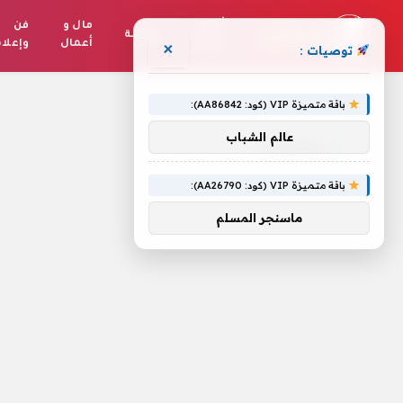
أخبار
مال و
فن
رياضة
العالم
أعمال
وإعلا
×
توصيات :
الرئيسية
»
مقدونيا
باقة متميزة VIP (كود: AA86842):
عالم الشباب
مقدونيا
باقة متميزة VIP (كود: AA26790):
ماسنجر المسلم