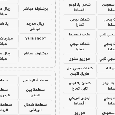
 سعودي
شحن يلا لودو
برشلونة مباشر
ريال م
ساط
اقساط
مباش
 ببجي
شدات ببجي
ريال مدريد
يلا ش
ساط
تمارا
مباشر
جي تابي
متجر تقسيط
yalla shoot
مباريات 
 ببجي
شدات ببجي
مباش
ساط
تمارا
برشلونة مباشر
ريال م
جي تابي
فور يو ستور
مباش
4u
شدات ببجي عن
طريق الايدي
سطحة الرياض
سطح
ا لودو
شحن يلا لودو
ساط
تابي تمارا
سطحة بين
سطح
المدن
هيدرو
 ببجي
ايتونز امريكي
ساط
اقساط
سطحة شمال
سطحة 
الرياض
الري
 سعودي
فور يو