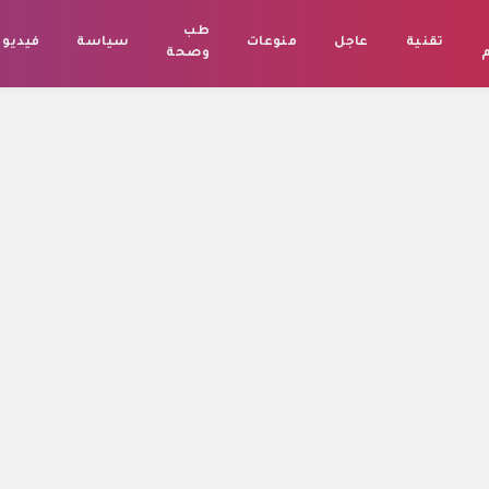
طب
تقنية
عاجل
منوعات
سياسة
فيديو
م
وصحة