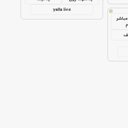
yalla live
!
مباشر
م
يف