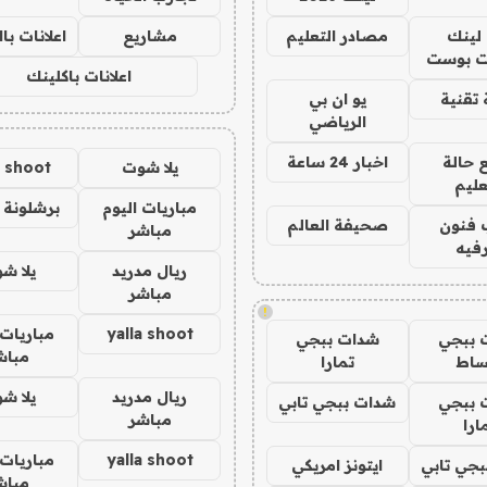
لينك
مصادر التعليم
مشاريع
اعلانات ب
 بوست
اعلانات باكلينك
تقنية
يو ان بي
الرياضي
 حالة
اخبار 24 ساعة
يلا شوت
a shoot
عليم
مباريات اليوم
برشلونة 
 فنون
صحيفة العالم
مباشر
فيه
ريال مدريد
يلا ش
مباشر
!
yalla shoot
مباريات 
 ببجي
شدات ببجي
مباش
ساط
تمارا
ريال مدريد
يلا ش
 ببجي
شدات ببجي تابي
مباشر
ارا
yalla shoot
مباريات 
جي تابي
ايتونز امريكي
مباش