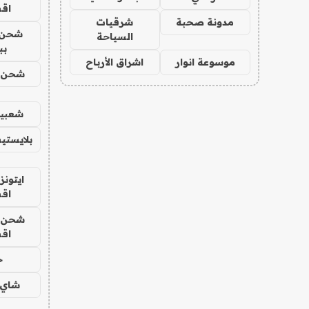
اق
مدونة صحبة
شرقيات
شحن 
السياحة
بب
موسوعة انوار
اشراق الأرباح
شحن يل
شعبية
بلايستي
ايتونز
اق
شحن يل
اق
ح
شاي 