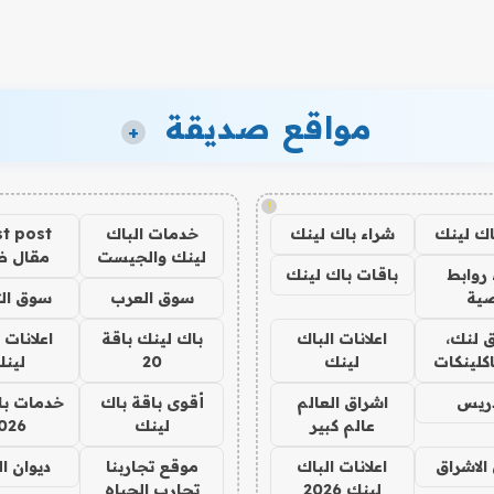
مواقع صديقة
+
!
اك لينك
شراء باك لينك
خدمات الباك
t post
لينك والجيست
مقال 
روابط
باقات باك لينك
ية
سوق العرب
سوق الت
 لنك،
اعلانات الباك
باك لينك باقة
اعلانات 
كلينكات
لينك
20
لين
دريس
اشراق العالم
أقوى باقة باك
خدمات با
عالم كبير
لينك
026
الاشراق
اعلانات الباك
موقع تجاربنا
ديوان ا
لينك 2026
تجارب الحياه