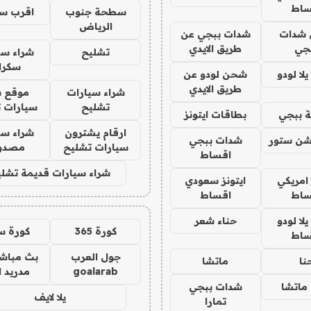
ساط
سطحة جنوب
اقرب س
الرياض
شدات
شدات ببجي عن
جي
طريق الايدي
تشليح
شراء سي
سكرا
ا لودو
شحن لودو عن
طريق الايدي
شراء سيارات
موقع ش
تشليح
سيارات 
 ببجي
بطاقات ايتونز
ارقام يشترون
شراء سي
شن ستور
شدات ببجي
سيارات تشليح
مصدو
اقساط
شراء سيارات قديمة تشلي
 امريكي
ايتونز سعودي
ساط
اقساط
ا لودو
حناء شعر
كورة 365
كورة س
ساط
جول العرب
بث مباشر
نا
ماتشا
goalarab
مدريد ا
ماتشا
شدات ببجي
يلا لايف
تمارا