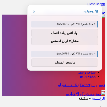
Close Menu
×
🚀 توصيات :
فيسبوك
X (Twitter)
الانستغرام
Threads
⭐ باقة متميزة VIP (كود: AA38045):
أخبار العالم
رياضة
اول اثنين ريادة اعمال
مال و أعمال
فن وإعلام
مشاركة ارباح ادسنس
تقنية
عاجل
منوعات
⭐ باقة متميزة VIP (كود: AA26790):
طب وصحة
سياسة
ماسنجر المسلم
فيديو
العالم
سياحة و سفر
BUSINESS
فيسبوك
X (Twitter)
الانستغرام
الرئيسية
»
مكثفة