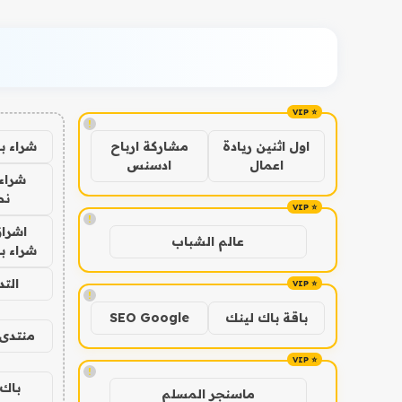
!
شراء ب
اول اثنين ريادة
مشاركة ارباح
اعمال
ادسنس
شراء 
نص
!
اشراق
عالم الشباب
شراء با
الت
!
باقة باك لينك
SEO Google
منتدى 
!
باك 
ماسنجر المسلم