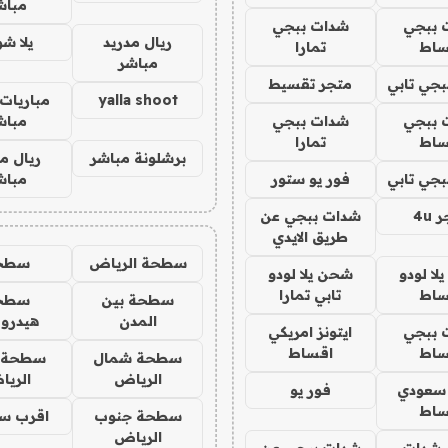
مباش
 ببجي
شدات ببجي
ريال مدريد
يلا ش
ساط
تمارا
مباشر
جي تابي
متجر تقسيط
yalla shoot
مباريات 
 ببجي
شدات ببجي
مباش
ساط
تمارا
برشلونة مباشر
ريال م
جي تابي
فور يو ستور
مباش
4u
شدات ببجي عن
طريق الايدي
سطحة الرياض
سطح
ا لودو
شحن يلا لودو
ساط
تابي تمارا
سطحة بين
سطح
المدن
هيدرو
 ببجي
ايتونز امريكي
ساط
اقساط
سطحة شمال
سطحة 
الرياض
الري
 سعودي
فور يو
ساط
سطحة جنوب
اقرب س
الرياض
شدات
شدات ببجي عن