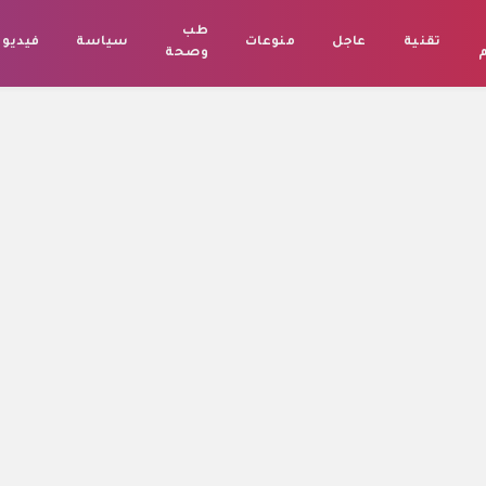
طب
تقنية
عاجل
منوعات
سياسة
فيديو
م
وصحة