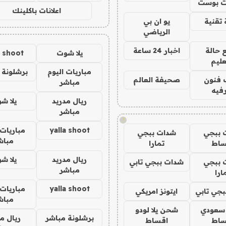
 بوست
اعلانات باكلينك
تقنية
يو ان بي
الرياضي
 حالة
اخبار 24 ساعة
يلا شوت
a shoot
عليم
مباريات اليوم
برشلونة 
 فنون
صحيفة العالم
مباشر
فيه
ريال مدريد
يلا ش
مباشر
!
yalla shoot
مباريات 
 ببجي
شدات ببجي
مباش
ساط
تمارا
ريال مدريد
يلا ش
 ببجي
شدات ببجي تابي
مباشر
ارا
yalla shoot
مباريات 
جي تابي
ايتونز امريكي
مباش
 سعودي
شحن يلا لودو
برشلونة مباشر
ريال م
ساط
اقساط