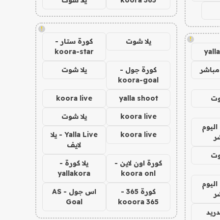
!
!
يلا شوت
كورة ستار -
koora-star
yall
مباشر
كورة جول -
يلا شوت
koora-goal
وت
yalla shoot
koora live
koora live
يلا شوت
اليوم
koora live
Yalla Live - يلا
ر
لايف
وت
كورة اون لاين -
يلا كورة -
yallakora
koora onl
اليوم
كورة 365 -
اس جول - AS
ر
Goal
kooora 365
دريد