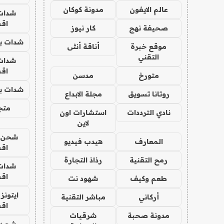
عالم الايفون
مدونة كوكان
شدات
اق
صحيفة نهج
كار نيوز
شدات بب
موقع خبرة
أناقة أنثى
التقني
شدات
اق
متورخ
مدسن
شدات بب
روتانا تسويق
مجلة الابداع
متجر 
نادي الترددات
استشارات اون
لاين
شحن يل
المعارف
هيدب فيديو
اق
رمح التقنية
رذاذ التجارة
شدات
اق
طعم وكيف
شهود نت
ايتونز
أركاني
مباشر التقنية
اق
مدونة صحبة
شرقيات
شحن 