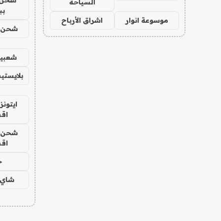
السياحة
بب
موسوعة انوار
اشراق الأرباح
شحن يل
شعبية
بلايستي
ايتونز
اق
شحن يل
اق
ح
شاي 