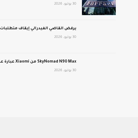
30 يوليو، 2026
يرفض القاضي الفيدرالي إيقاف متطلبات عمل برنامج edicaid
30 يوليو، 2026
SkyNomad N90 Max من Xiaomi عبارة عن سيارة كهربائية طويلة المدى ذات تصميم داخلي متحول
30 يوليو، 2026