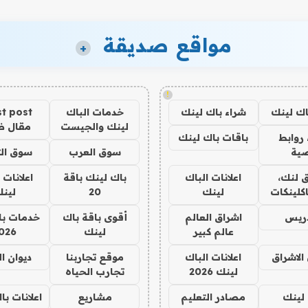
مواقع صديقة
+
!
اك لينك
شراء باك لينك
خدمات الباك
t post
لينك والجيست
مقال 
روابط
باقات باك لينك
ية
سوق العرب
سوق الت
 لنك،
اعلانات الباك
باك لينك باقة
اعلانات 
كلينكات
لينك
20
لين
دريس
اشراق العالم
أقوى باقة باك
خدمات با
عالم كبير
لينك
026
الاشراق
اعلانات الباك
موقع تجاربنا
ديوان ا
لينك 2026
تجارب الحياه
لينك
مصادر التعليم
مشاريع
اعلانات ب