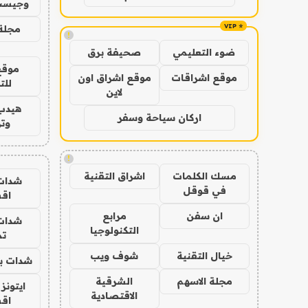
وجيست
مجلة 
!
ضوء التعليمي
صحيفة برق
موقع
موقع اشراقات
موقع اشراق اون
للت
لاين
هيدب
اركان سياحة وسفر
وتر
!
مسك الكلمات
اشراق التقنية
شدات
في قوقل
اق
ان سفن
مرابع
شدات
التكنولوجيا
تم
خيال التقنية
شوف ويب
شدات بب
مجلة الاسهم
الشرقية
ايتونز
الاقتصادية
اق