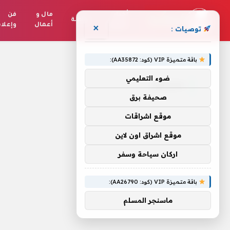
أخبار
مال و
فن
رياضة
العالم
أعمال
وإعلا
×
توصيات :
الرئيسية
»
منزلهم
باقة متميزة VIP (كود: AA35872):
ضوء التعليمي
منزلهم
صحيفة برق
موقع اشراقات
موقع اشراق اون لاين
اركان سياحة وسفر
باقة متميزة VIP (كود: AA26790):
ماسنجر المسلم