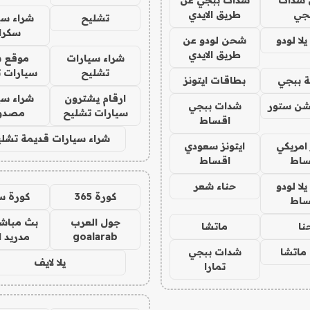
جي
طريق الايدي
تشليح
شراء سي
سكرا
ا لودو
شحن لودو عن
طريق الايدي
شراء سيارات
موقع ش
تشليح
سيارات 
 ببجي
بطاقات ايتونز
ارقام يشترون
شراء سي
شن ستور
شدات ببجي
سيارات تشليح
مصدو
اقساط
شراء سيارات قديمة تشلي
 امريكي
ايتونز سعودي
ساط
اقساط
ا لودو
حناء شعر
كورة 365
كورة س
ساط
جول العرب
بث مباشر
نا
ماتشا
goalarab
مدريد ا
ماتشا
شدات ببجي
يلا لايف
تمارا