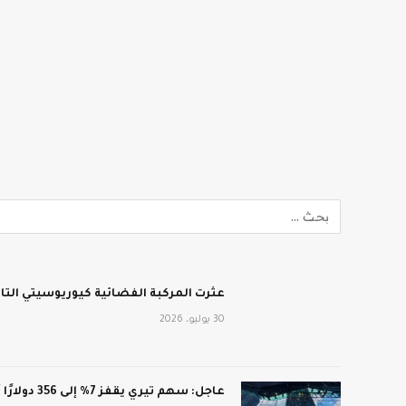
عثرت المركبة الفضائية كيوريوسيتي الت
30 يوليو، 2026
عاجل: سهم تيري يقفز 7% إلى 356 دولارًا أمريكيًا بعد أرباح فاقت التوقعات: CNN الاقتصادية