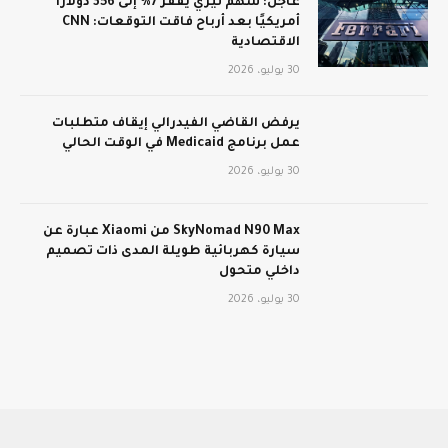
عاجل: سهم تيري يقفز 7% إلى 356 دولارًا
أمريكيًا بعد أرباح فاقت التوقعات: CNN
الاقتصادية
30 يوليو، 2026
يرفض القاضي الفيدرالي إيقاف متطلبات
عمل برنامج Medicaid في الوقت الحالي
30 يوليو، 2026
SkyNomad N90 Max من Xiaomi عبارة عن
سيارة كهربائية طويلة المدى ذات تصميم
داخلي متحول
30 يوليو، 2026