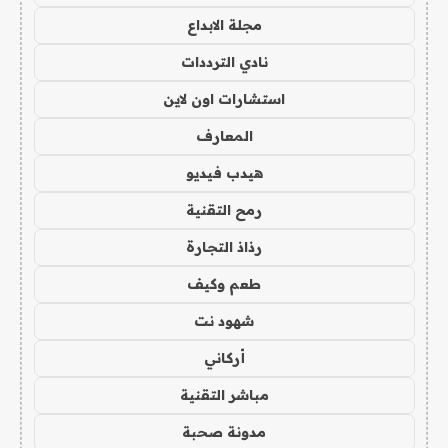
مجلة الابداع
نادي الترددات
استشارات اون لاين
المعارف
هيدب فيديو
رمح التقنية
رذاذ التجارة
طعم وكيف
شهود نت
أركاني
مباشر التقنية
مدونة صحبة