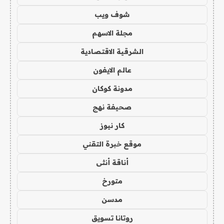
شوف ويب
مجلة الاسهم
الشرقية الاقتصادية
عالم الايفون
مدونة كوكان
صحيفة نهج
كار نيوز
موقع خبرة التقني
أناقة أنثى
متورخ
مدسن
روتانا تسويق