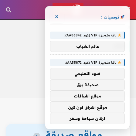
×
توصيات :
الرئيسية
»
هنتر
باقة متميزة VIP (كود: AA86842):
هنتر
عالم الشباب
باقة متميزة VIP (كود: AA35872):
ضوء التعليمي
صحيفة برق
موقع اشراقات
موقع اشراق اون لاين
اركان سياحة وسفر
مواقع صديقة