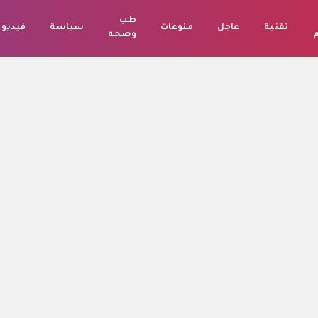
طب
تقنية
عاجل
منوعات
سياسة
فيديو
م
وصحة