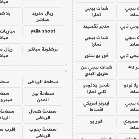
مباش
 ببجي
شدات ببجي
ريال مدريد
يلا ش
ساط
تمارا
مباشر
جي تابي
متجر تقسيط
yalla shoot
مباريات 
 ببجي
شدات ببجي
مباش
ساط
تمارا
برشلونة مباشر
ريال م
جي تابي
فور يو ستور
مباش
4u
شدات ببجي عن
طريق الايدي
سطحة الرياض
سطح
ا لودو
شحن يلا لودو
ساط
تابي تمارا
سطحة بين
سطح
المدن
هيدرو
 ببجي
ايتونز امريكي
ساط
اقساط
سطحة شمال
سطحة 
الرياض
الري
 سعودي
فور يو
ساط
سطحة جنوب
اقرب س
الرياض
شدات
شدات ببجي عن