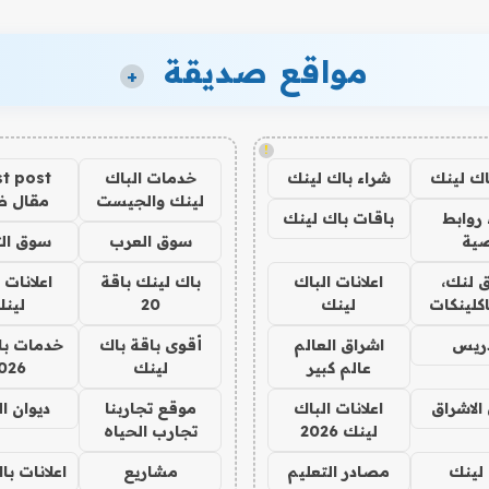
مواقع صديقة
+
!
اك لينك
شراء باك لينك
خدمات الباك
t post
لينك والجيست
مقال 
روابط
باقات باك لينك
ية
سوق العرب
سوق الت
 لنك،
اعلانات الباك
باك لينك باقة
اعلانات 
كلينكات
لينك
20
لين
دريس
اشراق العالم
أقوى باقة باك
خدمات با
عالم كبير
لينك
026
الاشراق
اعلانات الباك
موقع تجاربنا
ديوان ا
لينك 2026
تجارب الحياه
لينك
مصادر التعليم
مشاريع
اعلانات ب