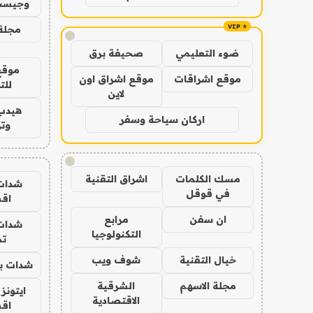
وجيست
مجلة 
!
ضوء التعليمي
صحيفة برق
موقع
موقع اشراقات
موقع اشراق اون
للت
لاين
هيدب
اركان سياحة وسفر
وتر
!
مسك الكلمات
اشراق التقنية
شدات
في قوقل
اق
ان سفن
مرابع
شدات
التكنولوجيا
تم
خيال التقنية
شوف ويب
شدات بب
مجلة الاسهم
الشرقية
ايتونز
الاقتصادية
اق