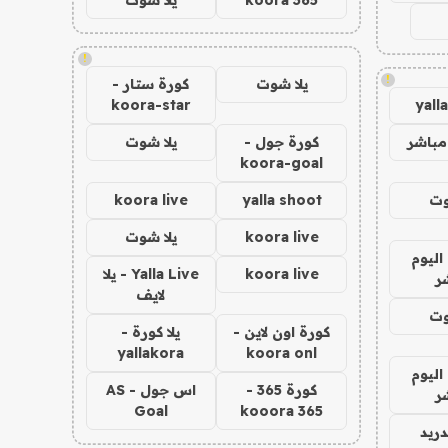
!
!
يلا شوت
كورة ستار -
koora-star
yall
مباشر
كورة جول -
يلا شوت
koora-goal
وت
yalla shoot
koora live
koora live
يلا شوت
اليوم
koora live
Yalla Live - يلا
ر
لايف
وت
كورة اون لاين -
يلا كورة -
yallakora
koora onl
اليوم
كورة 365 -
اس جول - AS
ر
Goal
kooora 365
دريد