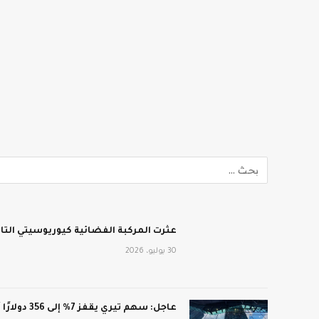
عثرت المركبة الفضائية كيوريوسيتي الت
30 يوليو، 2026
عاجل: سهم تيري يقفز 7% إلى 356 دولارًا أمريكيًا بعد أرباح فاقت التوقعات: CNN الاقتصادية