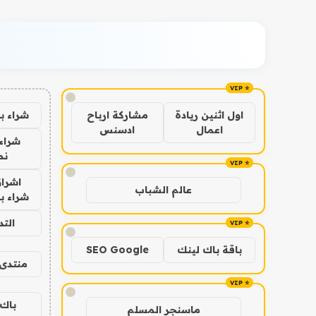
!
شراء ب
اول اثنين ريادة
مشاركة ارباح
اعمال
ادسنس
شراء 
نص
!
اشراق
عالم الشباب
شراء با
الت
!
باقة باك لينك
SEO Google
منتدى 
!
باك 
ماسنجر المسلم