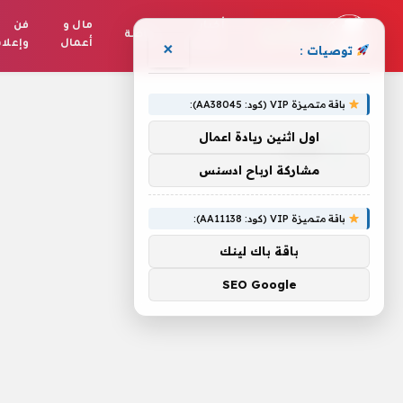
أخبار
مال و
فن
رياضة
العالم
أعمال
وإعلا
×
توصيات :
الرئيسية
»
هوكي
باقة متميزة VIP (كود: AA38045):
اول اثنين ريادة اعمال
هوكي
مشاركة ارباح ادسنس
باقة متميزة VIP (كود: AA11138):
باقة باك لينك
SEO Google