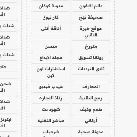
عالم الايفون
مدونة كوكان
شدات
اق
صحيفة نهج
كار نيوز
شدات بب
موقع خبرة
أناقة أنثى
التقني
شدات
اق
متورخ
مدسن
شدات بب
روتانا تسويق
مجلة الابداع
متجر 
نادي الترددات
استشارات اون
لاين
شحن يل
المعارف
هيدب فيديو
اق
رمح التقنية
رذاذ التجارة
شدات
اق
طعم وكيف
شهود نت
ايتونز
أركاني
مباشر التقنية
اق
مدونة صحبة
شرقيات
شحن 