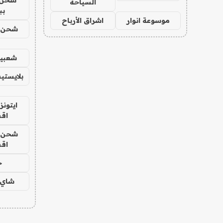
السياحة
بب
موسوعة انوار
اشراق الأرباح
شحن يل
شعبية
بلايستي
ايتونز
اق
شحن يل
اق
ح
شاي 