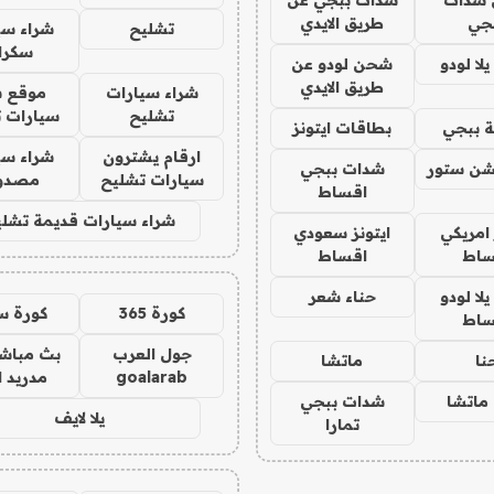
جي
طريق الايدي
تشليح
شراء سي
سكرا
ا لودو
شحن لودو عن
طريق الايدي
شراء سيارات
موقع ش
تشليح
سيارات 
 ببجي
بطاقات ايتونز
ارقام يشترون
شراء سي
شن ستور
شدات ببجي
سيارات تشليح
مصدو
اقساط
شراء سيارات قديمة تشلي
 امريكي
ايتونز سعودي
ساط
اقساط
ا لودو
حناء شعر
كورة 365
كورة س
ساط
جول العرب
بث مباشر
نا
ماتشا
goalarab
مدريد ا
ماتشا
شدات ببجي
يلا لايف
تمارا