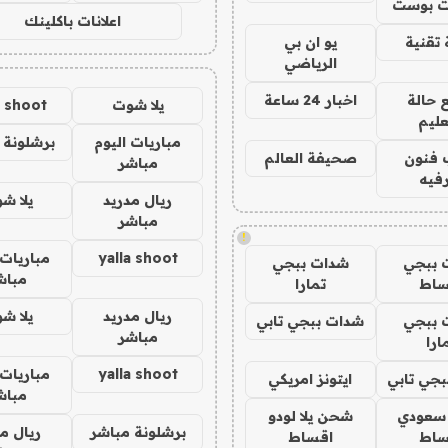
 بوست
اعلانات باكلينك
تقنية
يو ان بي
الرياضي
 حالة
اخبار 24 ساعة
يلا شوت
a shoot
عليم
مباريات اليوم
برشلونة 
 فنون
صحيفة العالم
مباشر
فيه
ريال مدريد
يلا ش
مباشر
!
yalla shoot
مباريات 
 ببجي
شدات ببجي
مباش
ساط
تمارا
ريال مدريد
يلا ش
 ببجي
شدات ببجي تابي
مباشر
ارا
yalla shoot
مباريات 
جي تابي
ايتونز امريكي
مباش
 سعودي
شحن يلا لودو
برشلونة مباشر
ريال م
ساط
اقساط