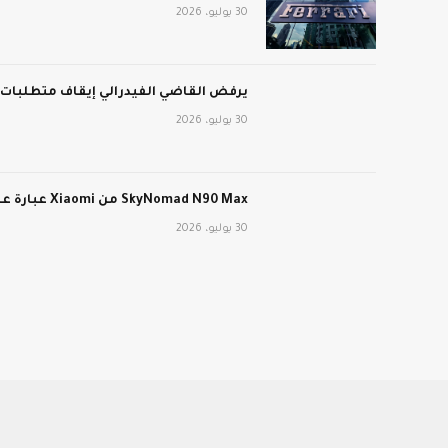
30 يوليو، 2026
يرفض القاضي الفيدرالي إيقاف متطلبات عمل برنامج edicaid
30 يوليو، 2026
SkyNomad N90 Max من Xiaomi عبارة عن سيارة كهربائية طويلة المدى ذات تصميم داخلي متحول
30 يوليو، 2026