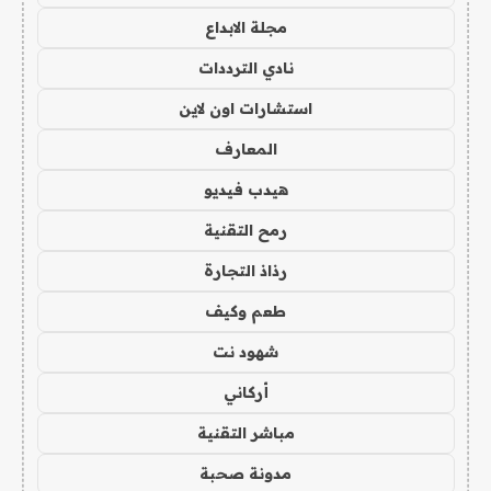
مجلة الابداع
نادي الترددات
استشارات اون لاين
المعارف
هيدب فيديو
رمح التقنية
رذاذ التجارة
طعم وكيف
شهود نت
أركاني
مباشر التقنية
مدونة صحبة