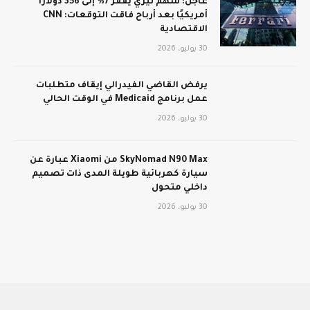
عاجل: سهم تيري يقفز 7% إلى 356 دولارًا
أمريكيًا بعد أرباح فاقت التوقعات: CNN
الاقتصادية
30 يوليو، 2026
يرفض القاضي الفيدرالي إيقاف متطلبات
عمل برنامج Medicaid في الوقت الحالي
30 يوليو، 2026
SkyNomad N90 Max من Xiaomi عبارة عن
سيارة كهربائية طويلة المدى ذات تصميم
داخلي متحول
30 يوليو، 2026