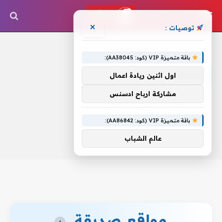
×
توصيات :
الرئيسية
»
ودبدوب
باقة متميزة VIP (كود: AA38045):
ودبدوب
اول اثنين ريادة اعمال
مشاركة ارباح ادسنس
باقة متميزة VIP (كود: AA86842):
عالم الشباب
مواقع صديقة