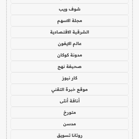
شوف ويب
مجلة الاسهم
الشرقية الاقتصادية
عالم الايفون
مدونة كوكان
صحيفة نهج
كار نيوز
موقع خبرة التقني
أناقة أنثى
متورخ
مدسن
روتانا تسويق