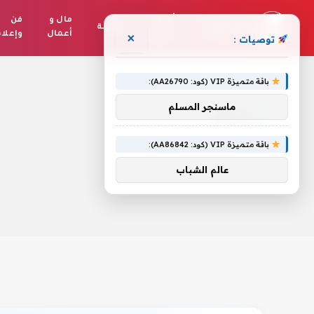
أخبار
مال و
فن
رياضة
العالم
أعمال
وإعلا
×
توصيات :
الرئيسية
»
ورحلتي
باقة متميزة VIP (كود: AA26790):
ماسنجر المسلم
ورحلتي
باقة متميزة VIP (كود: AA86842):
عالم الشباب