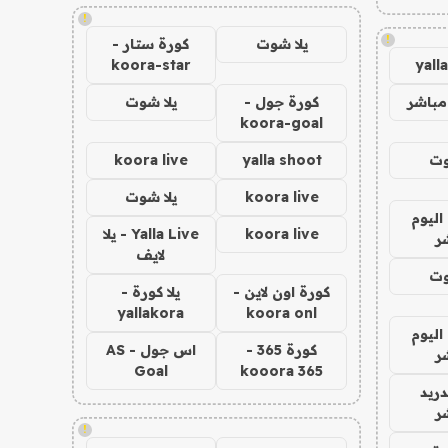
!
!
يلا شوت
كورة ستار -
koora-star
yall
مباشر
كورة جول -
يلا شوت
koora-goal
وت
yalla shoot
koora live
koora live
يلا شوت
اليوم
koora live
Yalla Live - يلا
ر
لايف
وت
كورة اون لاين -
يلا كورة -
yallakora
koora onl
اليوم
كورة 365 -
اس جول - AS
ر
Goal
kooora 365
دريد
ر
!