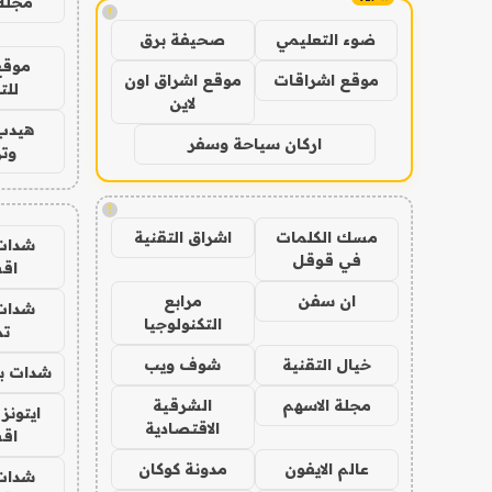
مجلة 
!
ضوء التعليمي
صحيفة برق
موقع
موقع اشراقات
موقع اشراق اون
للت
لاين
هيدب
اركان سياحة وسفر
وتر
!
مسك الكلمات
اشراق التقنية
شدات
في قوقل
اق
ان سفن
مرابع
شدات
التكنولوجيا
تم
خيال التقنية
شوف ويب
شدات بب
مجلة الاسهم
الشرقية
ايتونز
الاقتصادية
اق
عالم الايفون
مدونة كوكان
شدات