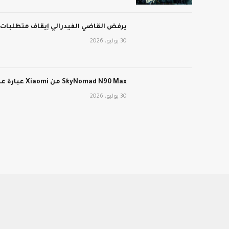
يرفض القاضي الفيدرالي إيقاف متطلبات عمل برنامج edicaid
30 يوليو، 2026
SkyNomad N90 Max من Xiaomi عبارة عن سيارة كهربائية طويلة المدى ذات تصميم داخلي متحول
30 يوليو، 2026