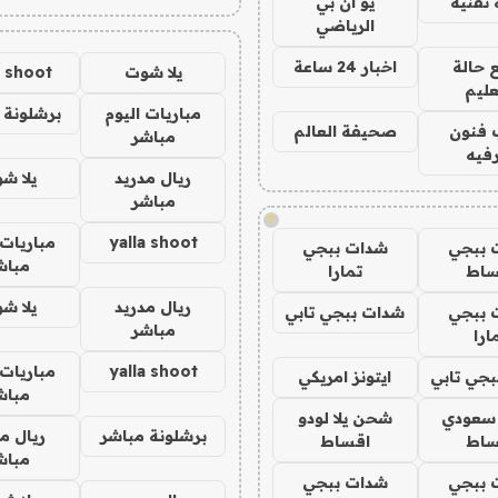
تقنية
يو ان بي
الرياضي
 حالة
اخبار 24 ساعة
يلا شوت
a shoot
عليم
مباريات اليوم
برشلونة 
 فنون
صحيفة العالم
مباشر
فيه
ريال مدريد
يلا ش
مباشر
!
yalla shoot
مباريات 
 ببجي
شدات ببجي
مباش
ساط
تمارا
ريال مدريد
يلا ش
 ببجي
شدات ببجي تابي
مباشر
ارا
yalla shoot
مباريات 
جي تابي
ايتونز امريكي
مباش
 سعودي
شحن يلا لودو
برشلونة مباشر
ريال م
ساط
اقساط
مباش
 ببجي
شدات ببجي