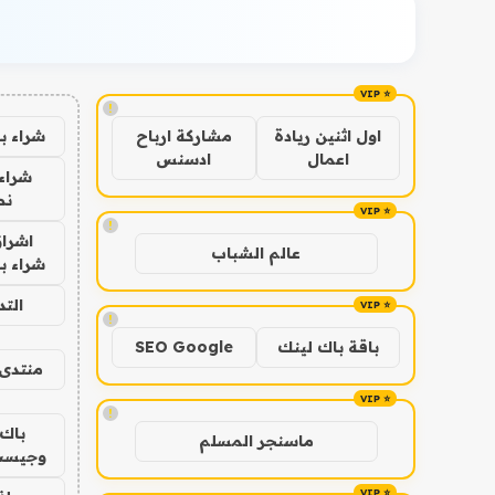
!
شراء ب
اول اثنين ريادة
مشاركة ارباح
اعمال
ادسنس
شراء 
نص
!
اشراق
عالم الشباب
شراء با
الت
!
باقة باك لينك
SEO Google
منتدى 
!
باك 
ماسنجر المسلم
وجيست