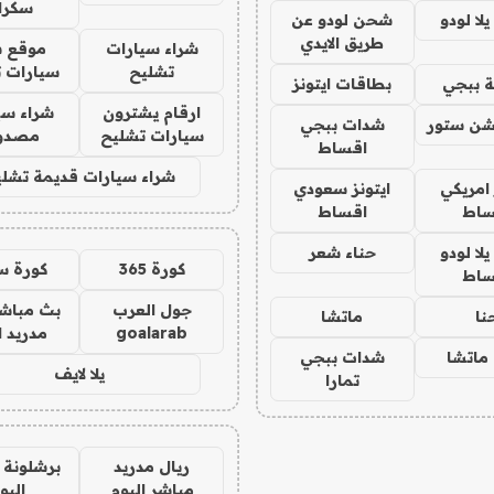
سكرا
ا لودو
شحن لودو عن
طريق الايدي
شراء سيارات
موقع ش
تشليح
سيارات 
 ببجي
بطاقات ايتونز
ارقام يشترون
شراء سي
شن ستور
شدات ببجي
سيارات تشليح
مصدو
اقساط
شراء سيارات قديمة تشلي
 امريكي
ايتونز سعودي
ساط
اقساط
ا لودو
حناء شعر
كورة 365
كورة س
ساط
جول العرب
بث مباشر
نا
ماتشا
goalarab
مدريد ا
ماتشا
شدات ببجي
يلا لايف
تمارا
ريال مدريد
برشلونة 
مباشر اليوم
اليو