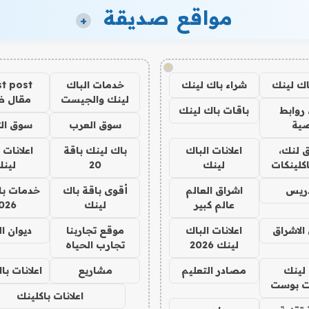
مواقع صديقة
+
!
اك لينك
شراء باك لينك
خدمات الباك
t post
لينك والجيست
مقال 
روابط
باقات باك لينك
ية
سوق العرب
سوق الت
 لنك،
اعلانات الباك
باك لينك باقة
اعلانات 
كلينكات
لينك
20
لين
دريس
اشراق العالم
أقوى باقة باك
خدمات با
عالم كبير
لينك
026
الاشراق
اعلانات الباك
موقع تجاربنا
ديوان ا
لينك 2026
تجارب الحياه
لينك
مصادر التعليم
مشاريع
اعلانات ب
 بوست
اعلانات باكلينك