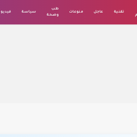
طب
تقنية
عاجل
منوعات
سياسة
فيديو
م
وصحة