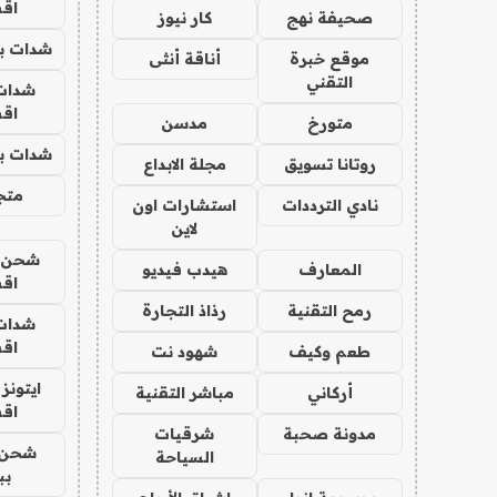
اق
صحيفة نهج
كار نيوز
شدات بب
موقع خبرة
أناقة أنثى
التقني
شدات
اق
متورخ
مدسن
شدات بب
روتانا تسويق
مجلة الابداع
متجر 
نادي الترددات
استشارات اون
لاين
شحن يل
المعارف
هيدب فيديو
اق
رمح التقنية
رذاذ التجارة
شدات
اق
طعم وكيف
شهود نت
ايتونز
أركاني
مباشر التقنية
اق
مدونة صحبة
شرقيات
شحن 
السياحة
بب