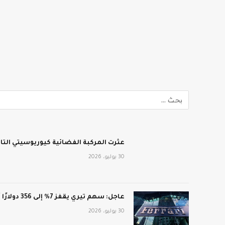
عثرت المركبة الفضائية كيوريوسيتي الت
30 يوليو، 2026
عاجل: سهم تيري يقفز 7% إلى 356 دولارًا أمريكيًا بعد أرباح فاقت التوقعات: CNN الاقتصادية
30 يوليو، 2026