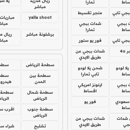
ريال مدريد
يلا ش
ساط
تمارا
مباشر
جي تابي
متجر تقسيط
yalla shoot
مباريات 
 ببجي
شدات ببجي
مباش
ساط
تمارا
برشلونة مباشر
ريال م
جي تابي
فور يو ستور
مباش
4u
شدات ببجي عن
طريق الايدي
سطحة الرياض
سطح
ا لودو
شحن يلا لودو
ساط
تابي تمارا
سطحة بين
سطح
المدن
هيدرو
 ببجي
ايتونز امريكي
ساط
اقساط
سطحة شمال
سطحة 
الرياض
الري
 سعودي
فور يو
ساط
سطحة جنوب
اقرب س
الرياض
شدات
شدات ببجي عن
جي
طريق الايدي
تشليح
شراء سي