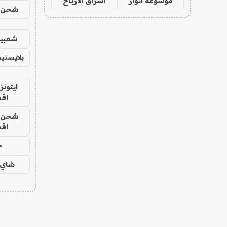
موسوعة انوار
اشراق الأرباح
شحن يل
شعبية
بلايستي
ايتونز
اق
شحن يل
اق
ح
شاي 