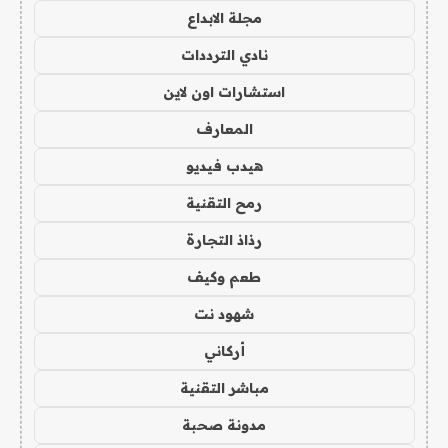
مجلة الابداع
نادي الترددات
استشارات اون لاين
المعارف
هيدب فيديو
رمح التقنية
رذاذ التجارة
طعم وكيف
شهود نت
أركاني
مباشر التقنية
مدونة صحبة