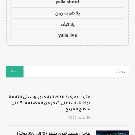
yalla shoot
يلا شوت زون
يلا لايف
yalla live
عثرت المركبة الفضائية كيوريوسيتي التابعة
لوكالة ناسا على “بحر من المضلعات” على
سطح المريخ
30 يوليو، 2026
عاجل: سهم تيري يقفز 7% إلى 356 دولارًا