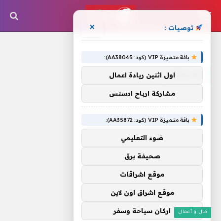
×
توصيات :
الرئيسية
»
وسيلتان
باقة متميزة VIP (كود: AA38045):
وسيلتان
اول اثنين ريادة اعمال
مشاركة ارباح ادسنس
باقة متميزة VIP (كود: AA35872):
ضوء التعليمي
صحيفة برق
موقع اشراقات
موقع اشراق اون لاين
اركان سياحة وسفر
مال و أعمال