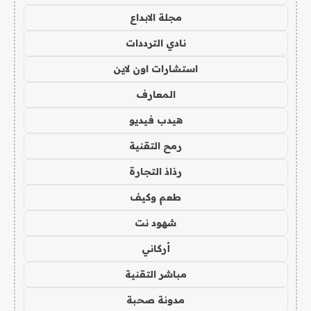
مجلة الابداع
نادي الترددات
استشارات اون لاين
المعارف
هيدب فيديو
رمح التقنية
رذاذ التجارة
طعم وكيف
شهود نت
أركاني
مباشر التقنية
مدونة صحبة