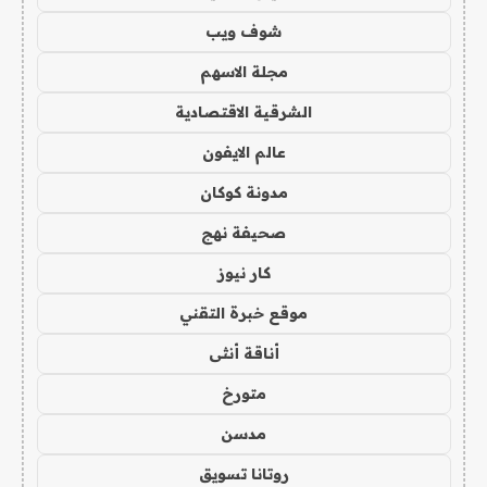
شوف ويب
مجلة الاسهم
الشرقية الاقتصادية
عالم الايفون
مدونة كوكان
صحيفة نهج
كار نيوز
موقع خبرة التقني
أناقة أنثى
متورخ
مدسن
روتانا تسويق