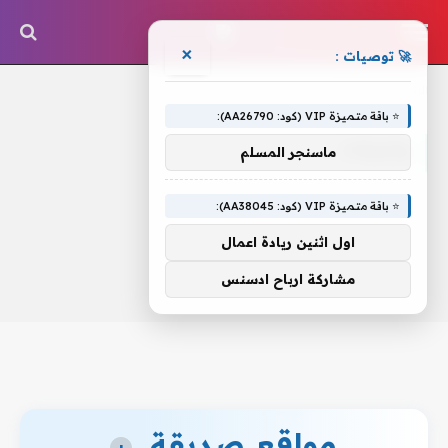
×
🚀 توصيات :
الرئيسية
»
وشركات
⭐ باقة متميزة VIP (كود: AA26790):
وشركات
ماسنجر المسلم
⭐ باقة متميزة VIP (كود: AA38045):
اول اثنين ريادة اعمال
مشاركة ارباح ادسنس
مواقع صديقة