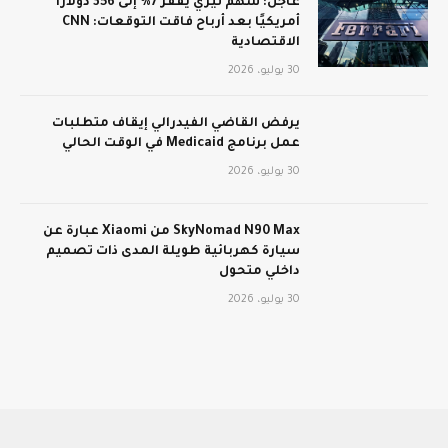
عاجل: سهم تيري يقفز 7% إلى 356 دولارًا
أمريكيًا بعد أرباح فاقت التوقعات: CNN
الاقتصادية
30 يوليو، 2026
يرفض القاضي الفيدرالي إيقاف متطلبات
عمل برنامج Medicaid في الوقت الحالي
30 يوليو، 2026
SkyNomad N90 Max من Xiaomi عبارة عن
سيارة كهربائية طويلة المدى ذات تصميم
داخلي متحول
30 يوليو، 2026