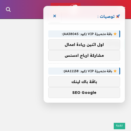
×
توصيات :
الرئيسية
»
و1674
باقة متميزة VIP (كود: AA38045):
و1674
اول اثنين ريادة اعمال
مشاركة ارباح ادسنس
باقة متميزة VIP (كود: AA11138):
باقة باك لينك
SEO Google
تقنية