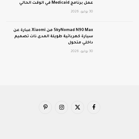
عمل برنامج Medicaid في الوقت الحالي
30 يوليو، 2026
SkyNomad N90 Max من Xiaomi عبارة عن
سيارة كهربائية طويلة المدى ذات تصميم
داخلي متحول
30 يوليو، 2026
فيسبوك
X
الانستغرام
بينتيريست
(Twitter)