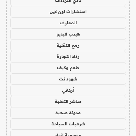
نادي الترددات
استشارات اون لاين
المعارف
هيدب فيديو
رمح التقنية
رذاذ التجارة
طعم وكيف
شهود نت
أركاني
مباشر التقنية
مدونة صحبة
شرقيات السياحة
موسوعة انوار