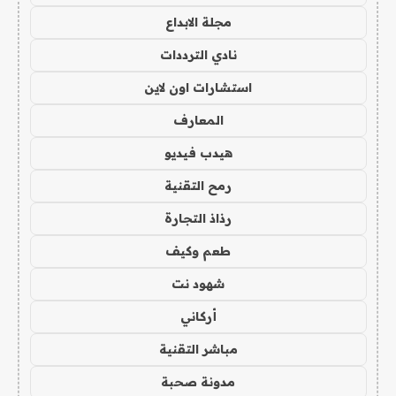
مجلة الابداع
نادي الترددات
استشارات اون لاين
المعارف
هيدب فيديو
رمح التقنية
رذاذ التجارة
طعم وكيف
شهود نت
أركاني
مباشر التقنية
مدونة صحبة