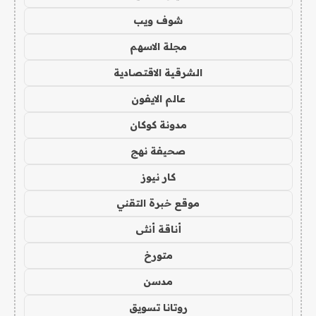
شوف ويب
مجلة الاسهم
الشرقية الاقتصادية
عالم الايفون
مدونة كوكان
صحيفة نهج
كار نيوز
موقع خبرة التقني
أناقة أنثى
متورخ
مدسن
روتانا تسويق