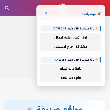
×
توصيات :
الرئيسية
»
يلاعبون
باقة متميزة VIP (كود: AA38045):
يلاعبون
اول اثنين ريادة اعمال
مشاركة ارباح ادسنس
باقة متميزة VIP (كود: AA11138):
باقة باك لينك
SEO Google
مواقع صديقة