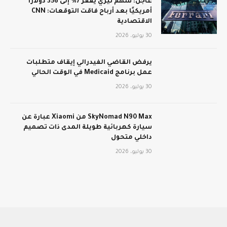
عاجل: سهم تيري يقفز 7% إلى 356 دولارًا
أمريكيًا بعد أرباح فاقت التوقعات: CNN
الاقتصادية
30 يوليو، 2026
يرفض القاضي الفيدرالي إيقاف متطلبات
عمل برنامج Medicaid في الوقت الحالي
30 يوليو، 2026
SkyNomad N90 Max من Xiaomi عبارة عن
سيارة كهربائية طويلة المدى ذات تصميم
داخلي متحول
30 يوليو، 2026