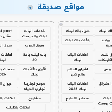
مواقع صديقة
+
!
اك لينك
شراء باك لينك
خدمات الباك
t post
لينك والجيست
مقال 
روابط
باقات باك لينك
ية
سوق العرب
سوق الت
 لنك،
اعلانات الباك
باك لينك باقة
اعلانات 
كلينكات
لينك
20
لين
دريس
اشراق العالم
أقوى باقة باك
خدمات با
عالم كبير
لينك
026
الاشراق
اعلانات الباك
موقع تجاربنا
ديوان ا
لينك 2026
تجارب الحياه
لينك
مصادر التعليم
مشاريع
اعلانات ب
 بوست
اعلانات باكلينك