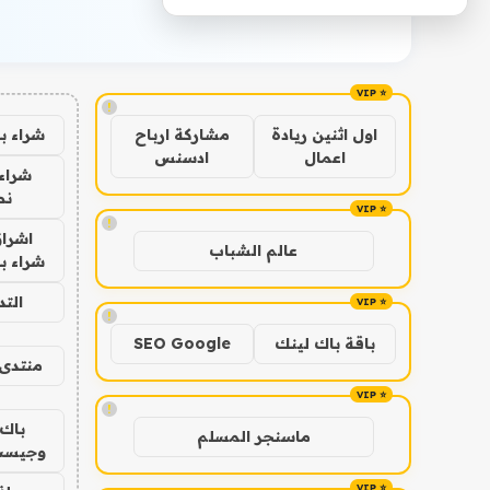
!
شراء ب
اول اثنين ريادة
مشاركة ارباح
اعمال
ادسنس
شراء 
نص
!
اشراق
عالم الشباب
شراء با
الت
!
باقة باك لينك
SEO Google
منتدى 
!
باك 
ماسنجر المسلم
وجيست