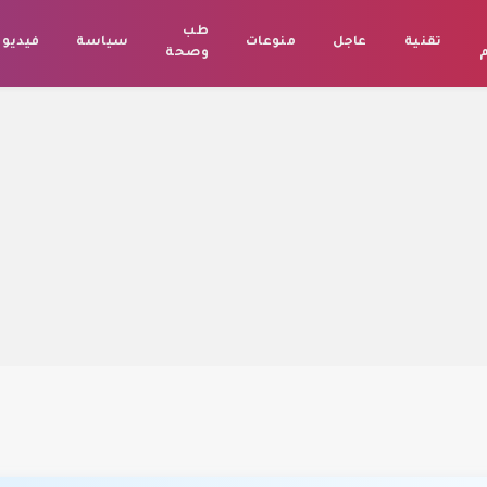
طب
تقنية
عاجل
منوعات
سياسة
فيديو
م
وصحة