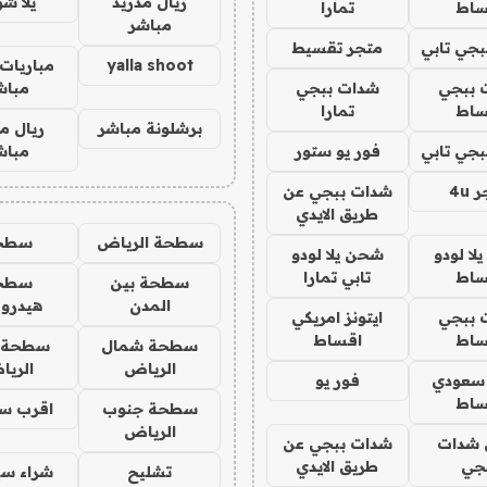
ريال مدريد
يلا ش
ساط
تمارا
مباشر
جي تابي
متجر تقسيط
yalla shoot
مباريات 
 ببجي
شدات ببجي
مباش
ساط
تمارا
برشلونة مباشر
ريال م
جي تابي
فور يو ستور
مباش
4u
شدات ببجي عن
طريق الايدي
سطحة الرياض
سطح
ا لودو
شحن يلا لودو
ساط
تابي تمارا
سطحة بين
سطح
المدن
هيدرو
 ببجي
ايتونز امريكي
ساط
اقساط
سطحة شمال
سطحة 
الرياض
الري
 سعودي
فور يو
ساط
سطحة جنوب
اقرب س
الرياض
شدات
شدات ببجي عن
جي
طريق الايدي
تشليح
شراء سي