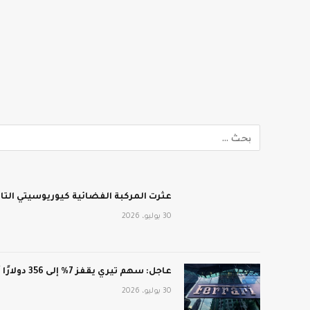
عثرت المركبة الفضائية كيوريوسيتي الت
30 يوليو، 2026
عاجل: سهم تيري يقفز 7% إلى 356 دولارًا أمريكيًا بعد أرباح فاقت التوقعات: CNN الاقتصادية
30 يوليو، 2026