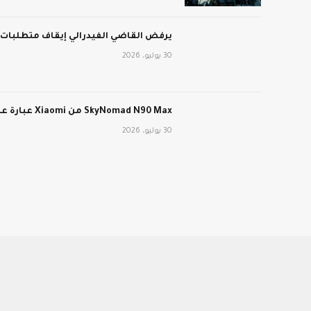
يرفض القاضي الفيدرالي إيقاف متطلبات عمل برنامج edicaid
30 يوليو، 2026
SkyNomad N90 Max من Xiaomi عبارة عن سيارة كهربائية طويلة المدى ذات تصميم داخلي متحول
30 يوليو، 2026