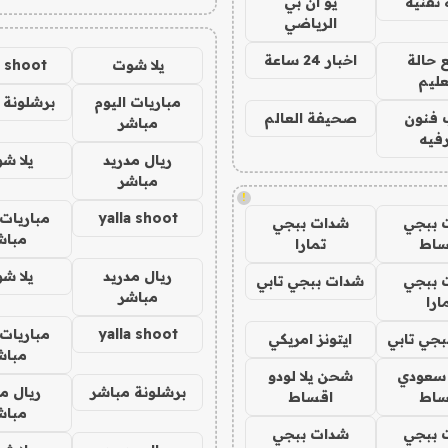
تقنية
يو ان بي
الرياضي
 حالة
اخبار 24 ساعة
يلا شوت
a shoot
عليم
مباريات اليوم
برشلونة 
 فنون
صحيفة العالم
مباشر
فيه
ريال مدريد
يلا ش
مباشر
!
yalla shoot
مباريات 
 ببجي
شدات ببجي
مباش
ساط
تمارا
ريال مدريد
يلا ش
 ببجي
شدات ببجي تابي
مباشر
ارا
yalla shoot
مباريات 
جي تابي
ايتونز امريكي
مباش
 سعودي
شحن يلا لودو
برشلونة مباشر
ريال م
ساط
اقساط
مباش
 ببجي
شدات ببجي