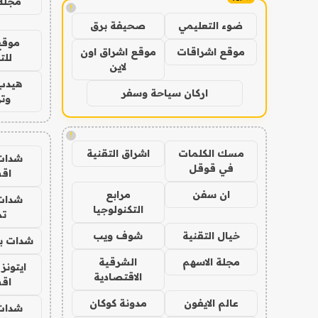
مجلة 
!
ضوء التعليمي
صحيفة برق
موقع
موقع اشراقات
موقع اشراق اون
للت
لاين
هيدب
اركان سياحة وسفر
وتر
!
مسك الكلمات
اشراق التقنية
شدات
في قوقل
اق
ان سفن
مرابع
شدات
التكنولوجيا
تم
خيال التقنية
شوف ويب
شدات بب
مجلة الاسهم
الشرقية
ايتونز
الاقتصادية
اق
عالم الايفون
مدونة كوكان
شدات