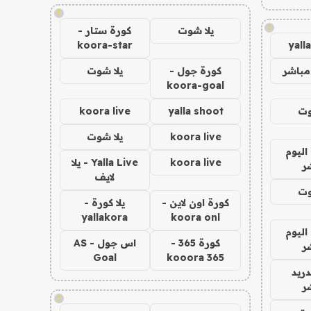
!
!
يلا شوت
كورة ستار -
koora-star
yall
مباشر
كورة جول -
يلا شوت
koora-goal
وت
yalla shoot
koora live
koora live
يلا شوت
اليوم
koora live
Yalla Live - يلا
ر
لايف
وت
كورة اون لاين -
يلا كورة -
yallakora
koora onl
اليوم
كورة 365 -
اس جول - AS
ر
Goal
kooora 365
دريد
ر
!