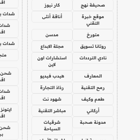
اق
صحيفة نهج
كار نيوز
شدات بب
موقع خبرة
أناقة أنثى
التقني
شدات
اق
متورخ
مدسن
شدات بب
روتانا تسويق
مجلة الابداع
متجر 
نادي الترددات
استشارات اون
لاين
شحن يل
المعارف
هيدب فيديو
اق
رمح التقنية
رذاذ التجارة
شدات
اق
طعم وكيف
شهود نت
ايتونز
أركاني
مباشر التقنية
اق
مدونة صحبة
شرقيات
شحن 
السياحة
بب