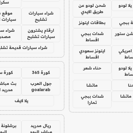
سكرا
ا لودو
شحن لودو عن
طريق الايدي
شراء سيارات
موقع ش
تشليح
سيارات 
 ببجي
بطاقات ايتونز
ارقام يشترون
شراء سي
شن ستور
شدات ببجي
سيارات تشليح
مصدو
اقساط
شراء سيارات قديمة تشلي
 امريكي
ايتونز سعودي
ساط
اقساط
ا لودو
حناء شعر
كورة 365
كورة س
ساط
جول العرب
بث مباشر
نا
ماتشا
goalarab
مدريد ا
ماتشا
شدات ببجي
يلا لايف
تمارا
ريال مدريد
برشلونة 
مباشر اليوم
اليو