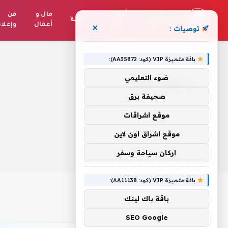
أخبار
مال و
فن
رياضة
العالم
أعمال
وإعلا
×
توصيات :
الرئيسية
»
يهرى..طرح
باقة متميزة VIP (كود: AA35872):
ضوء التعليمي
يهرى..طرح
صحيفة برق
موقع اشراقات
موقع اشراق اون لاين
اركان سياحة وسفر
باقة متميزة VIP (كود: AA11138):
باقة باك لينك
SEO Google