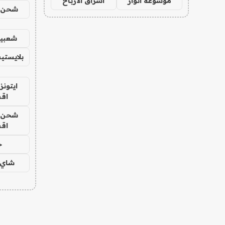
موسوعة انوار
اشراق الأرباح
شحن يل
شعبية
بلايستي
ايتونز
اق
شحن يل
اق
ح
شاي 